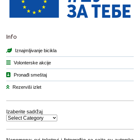
Info
Iznajmljivanje bicikla
Volonterske akcije
Pronađi smeštaj
Rezerviši izlet
Izaberite sadržaj
Izaberite
sadržaj