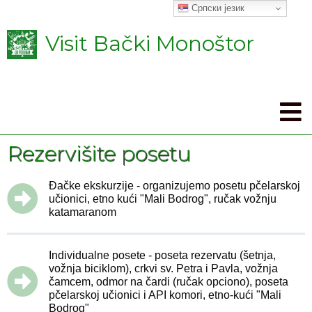
Српски језик
Visit Bački Monoštor
Rezervišite posetu
Đačke ekskurzije - organizujemo posetu pčelarskoj
učionici, etno kući "Mali Bodrog", ručak vožnju
katamaranom
Individualne posete - poseta rezervatu (šetnja,
vožnja biciklom), crkvi sv. Petra i Pavla, vožnja
čamcem, odmor na čardi (ručak opciono), poseta
pčelarskoj učionici i API komori, etno-kući "Mali
Bodrog"