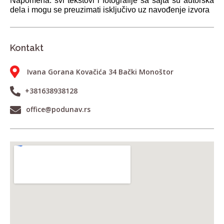
Napomena: svi tekstovi i fotografije sa sajta su autorska
dela i mogu se preuzimati isključivo uz navođenje izvora
Kontakt
Ivana Gorana Kovačića 34 Bački Monoštor
+381638938128
office@podunav.rs