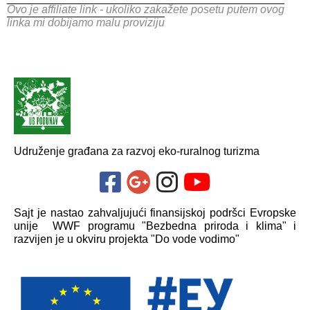
Ovo je affiliate link - ukoliko zakažete posetu putem ovog
linka mi dobijamo malu proviziju
Udruženje građana za razvoj eko-ruralnog turizma
Sajt je nastao zahvaljujući finansijskoj podršci Evropske
unije WWF programu "Bezbedna priroda i klima" i
razvijen je u okviru projekta "Do vode vodimo"