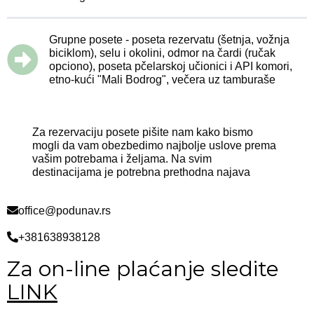
Grupne posete - poseta rezervatu (šetnja, vožnja
biciklom), selu i okolini, odmor na čardi (ručak
opciono), poseta pčelarskoj učionici i API komori,
etno-kući "Mali Bodrog", večera uz tamburaše
Za rezervaciju posete pišite nam kako bismo
mogli da vam obezbedimo najbolje uslove prema
vašim potrebama i željama. Na svim
destinacijama je potrebna prethodna najava
office@podunav.rs
+381638938128
Za on-line plaćanje sledite
LINK