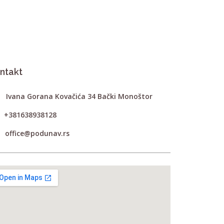
ntakt
Ivana Gorana Kovačića 34 Bački Monoštor
+381638938128
office@podunav.rs