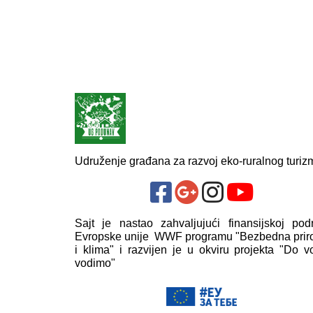
Udruženje građana za razvoj eko-ruralnog turiz
Sajt je nastao zahvaljujući finansijskoj podr
Evropske unije WWF programu "Bezbedna prir
i klima" i razvijen je u okviru projekta "Do 
vodimo"