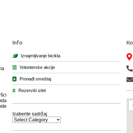
Info
Ko
Iznajmljivanje bicikla
Volonterske akcije
ma
Pronađi smeštaj
Rezerviši izlet
šci
oda
vode
Izaberite sadržaj
Izaberite
sadržaj