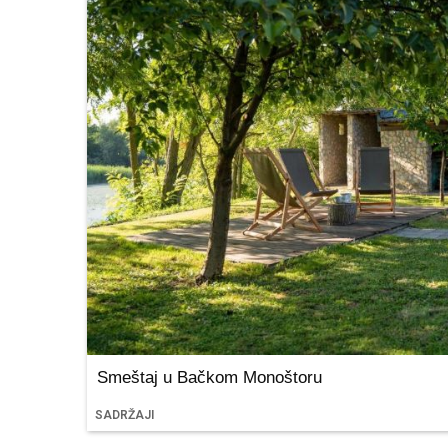
Smeštaj u Bačkom Monoštoru
SADRŽAJI