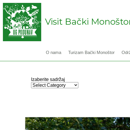
Visit Bački Monošto
O nama
Turizam Bački Monoštor
Održ
Izaberite sadržaj
Izaberite
sadržaj